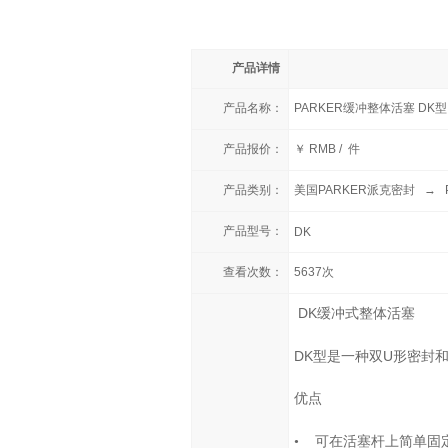
产品详情
产品名称：
PARKER缓冲整体活塞 DK
产品报价：
￥ RMB / 件
产品类别：
美国PARKER派克密封
→
产品型号：
DK
查看次数：
5637次
DK
缓冲式整体活塞
DK
U
型是一种双
形密封
优点
•
可在活塞杆上简单固