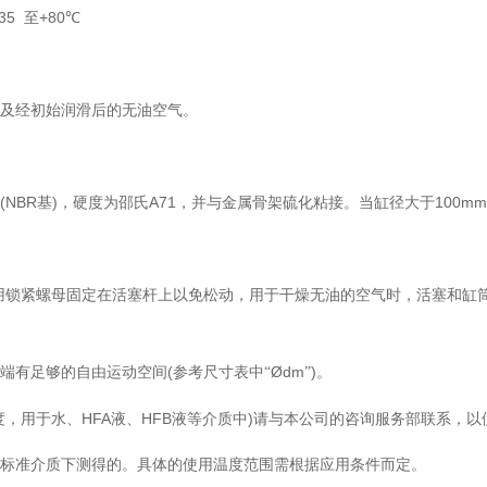
35
+80
至
℃
及经初始润滑后的无油空气。
(NBR
)
A71
100mm
基
，硬度为邵氏
，并与金属骨架硫化粘接。当缸径大于
用锁紧螺母固定在活塞杆上以免松动，用于干燥无油的空气时，活塞和缸
(
Ødm
)
端有足够的自由运动空间
参考尺寸表中“
”
。
HFA
HFB
)
度，用于水、
液、
液等介质中
请与本公司的咨询服务部联系，以
标准介质下测得的。具体的使用温度范围需根据应用条件而定。