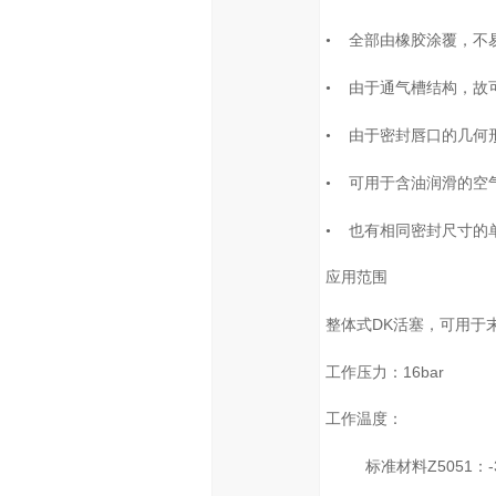
•
全部由橡胶涂覆，不
•
由于通气槽结构，故
•
由于密封唇口的几何
•
可用于含油润滑的空
•
也有相同密封尺寸的
应用范围
DK
整体式
活塞，可用于
16bar
工作压力：
工作温度：
Z5051
-
标准材料
：