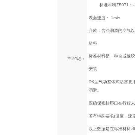
Z5071
-
标准材料
：
1m/s
表面速度：
介质：含油润滑的空气以
材料
标准材料是一种合成橡胶
产品信息：
安装
DK
型气动整体式活塞要
润滑。
应确保密封唇口在行程末
(
若有特殊要求
温度，速
以上数据是在标准材料和