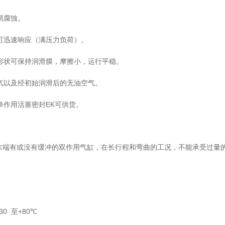
易腐蚀。
可迅速响应（满压力负荷）。
形状可保持润滑膜，摩擦小，运行平稳。
气以及经初始润滑后的无油空气。
EK
单作用活塞密封
可供货。
末端有或没有缓冲的双作用气缸，在长行程和弯曲的工况，不能承受过量
30
+80
至
℃