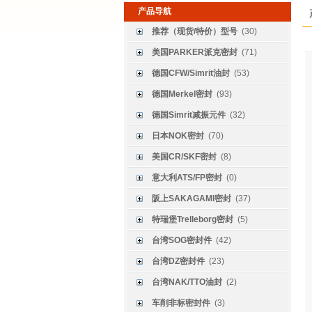
产品导航
推荐（现货/特价）型号
(30)
美国PARKER派克密封
(71)
德国CFW/Simrit油封
(53)
德国Merkel密封
(93)
德国Simrit减振元件
(32)
日本NOK密封
(70)
美国CR/SKF密封
(8)
意大利ATS/FP密封
(0)
阪上SAKAGAMI密封
(37)
特瑞堡Trelleborg密封
(5)
台湾SOG密封件
(42)
台湾DZ密封件
(23)
台湾NAK/TTO油封
(2)
车削非标密封件
(3)