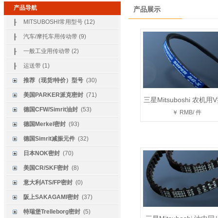
产品导航
产品展示
MITSUBOSHI常用型号 (12)
┠
汽车/摩托车用传动带 (9)
┠
一般工业用传动带 (2)
┠
运送带 (1)
┠
推荐（现货/特价）型号
(30)
美国PARKER派克密封
(71)
三星Mitsuboshi 农机用
德国CFW/Simrit油封
(53)
￥ RMB/ 件
德国Merkel密封
(93)
德国Simrit减振元件
(32)
日本NOK密封
(70)
美国CR/SKF密封
(8)
意大利ATS/FP密封
(0)
阪上SAKAGAMI密封
(37)
特瑞堡Trelleborg密封
(5)