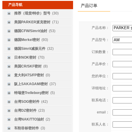
产品导航
产品订单
推荐（现货/特价）型号
(30)
美国PARKER派克密封
(71)
产品名称：
德国CFW/Simrit油封
(53)
德国Merkel密封
(93)
产品型号：
德国Simrit减振元件
(32)
订购数量：
日本NOK密封
(70)
产品单价：
美国CR/SKF密封
(8)
意大利ATS/FP密封
(0)
您的单位：
阪上SAKAGAMI密封
(37)
详细地址：
特瑞堡Trelleborg密封
(5)
联系电话：
台湾SOG密封件
(42)
台湾DZ密封件
(23)
email：
台湾NAK/TTO油封
(2)
联系人名：
车削非标密封件
(3)